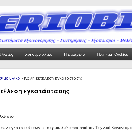
ελάτες
Χρήσιμο υλικό
Η εταιρεία
Πολιτική Cookies
δώ
σιμο υλικό
» Καλή εκτέλεση εγκατάστασης
κτέλεση εγκατάστασης
πλαίσιο
 των εγκαταστάσεων φ. αερίου διέπεται από τον Τεχνικό Κανονισμό