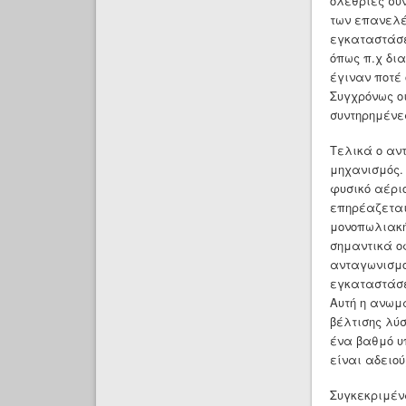
ολέθριες συ
των επανελέ
εγκαταστάσε
όπως π.χ δια
έγιναν ποτέ 
Συγχρόνως ο
συντηρημένε
Τελικά ο αν
μηχανισμός.
φυσικό αέρι
επηρέαζεται
μονοπωλιακή
σημαντικά ο
ανταγωνισμο
εγκαταστάσε
Αυτή η ανωμ
βέλτισης λύ
ένα βαθμό υ
είναι αδειο
Συγκεκριμέν