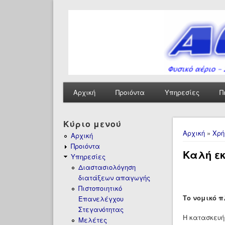
Αρχική
Προιόντα
Υπηρεσίες
Π
Κύριο μενού
Είστε ε
Αρχική
»
Χρή
Αρχική
Προιόντα
Καλή ε
Υπηρεσίες
Διαστασιολόγηση
διατάξεων απαγωγής
Πιστοποιητικό
Το νομικό 
Επανελέγχου
Στεγανότητας
Η κατασκευή
Μελέτες