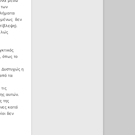
ευνα μέσω
 των
βλήματα
χομένως δεν
πίβλεψη).
ελώς
γκτικός
, όπως το
 Δυστυχώς η
από τα
 τις
ης αυτών.
ς της
ενες κατά
ίοι δεν