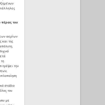
υξημένων
ατάλληλες
ο πέρας του
σεων αερίων
 και της
 απόλυτη,
 συχνά
κετά
 τη
πιτρέψει την
σεων,
 απλοποίηση
ικό στάδιο
όλος του
νου με