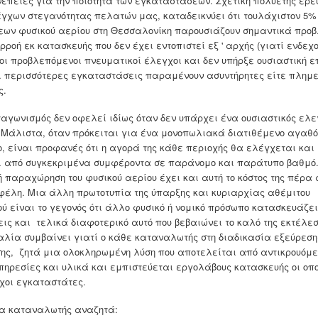
νέπειες για την ποιότητα των εγκαταστάσεων. Σχετική πολυετής έρ
γχων στεγανότητας πελατών μας, καταδεικνύει ότι τουλάχιστον 5%
ων φυσικού αερίου στη Θεσσαλονίκη παρουσιάζουν σημαντικά προ
ρροή εκ κατασκευής που δεν έχει εντοπιστεί εξ ' αρχής (γιατί ενδε
οι προβλεπόμενοι πνευματικοί έλεγχοι και δεν υπήρξε ουσιαστική ε
ι περισσότερες εγκαταστάσεις παραμένουν ασυντήρητες είτε πλημ
ς.
ταγωνισμός δεν οφελεί ιδίως όταν δεν υπάρχει ένα ουσιαστικός ελε
 Μάλιστα, όταν πρόκειται για ένα μονοπωλιακά διατιθέμενο αγαθό
ο, είναι προφανές ότι η αγορά της κάθε περιοχής θα ελέγχεται και
 από συγκεκριμένα συμφέροντα σε παράνομο και παράτυπο βαθμό.
 παραχώρηση του φυσικού αερίου έχει και αυτή το κόστος της πέρα 
φέλη. Μια άλλη πρωτοτυπία της ύπαρξης και κυριαρχίας αθέμιτου
ύ είναι το γεγονός ότι άλλο φυσικό ή νομικό πρόσωπο κατασκευάζει
ις και τελικά διαφοτερικό αυτό που βεβαιώνει το καλό της εκτέλεσ
αλία συμβαίνει γιατί ο κάθε καταναλωτής στη διαδικασία εξεύρεση
σης, ζητά μια ολοκληρωμένη λύση που αποτελείται από αντικρουόμ
πηρεσίες και υλικά και εμπιστεύεται εργολάβους κατασκευής οι οπο
ύχοι εγκαταστάτες.
α καταναλωτής αναζητά: