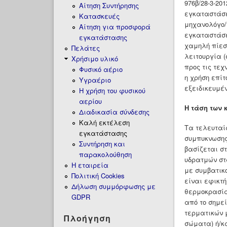
976β/28-3-20
Αίτηση Συντήρησης
εγκαταστάσε
Κατασκευές
μηχανολόγο/
Αίτηση για προσφορά
εγκαταστάσε
εγκατάστασης
χαμηλή πίεση
Πελάτες
λειτουργία 
Χρήσιμο υλικό
προς τις τεχ
Φυσικό αέριο
η χρήση επίτ
Υγραέριο
εξειδικευμέ
H χρήση του φυσικού
αερίου
Η τάση των
Διαδικασία σύνδεσης
Καλή εκτέλεση
Τα τελευταί
εγκατάστασης
συμπυκνωσης
Συντήρηση και
βασίζεται σ
παρακολούθηση
υδρατμών στ
Η εταιρεία
με συμβατικ
Πολιτική Cookies
είναι εφικτ
Δήλωση συμμόρφωσης με
θερμοκρασία
GDPR
από το σημε
τερματικών 
Πλοήγηση
σώματα) ή/κ