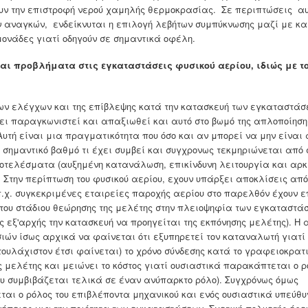
ν την επιστροφή νερού χαμηλής θερμοκρασίας. Σε περιπτώσεις α
 αναγκών, ενδείκνυται η επιλογή λεβήτων συμπύκνωσης μαζί με κ
μονάδες γιατί οδηγούν σε σημαντικά οφέλη.
αι προβλήματα στις εγκαταστάσεις φυσικού αερίου, ιδιώς με τ
ων ελέγχων και της επίβλεψης κατά την κατασκευή των εγκαταστά
ει παραγκωνιστεί και απαξιωθεί και αυτό στο βωμό της απλοποίησης
Αυτή είναι μια πραγματικότητα που όσο και αν μπορεί να μην είναι
 σημαντικό βαθμό τι έχει συμβεί και συγχρονως τεκμηριώνεται από
οτελέσματα (αυξημένη κατανάλωση, επικίνδυνη λειτουργία και αρ
 Στην περίπτωση του φυσικού αερίου, εχουν υπάρξει αποκλίσεις από
π.χ. συγκεκριμένες εταιρείες παροχής αερίου στο παρελθόν έχουν ε
ου στάδιου θεώρησης της μελέτης στην πλειοψηφία των εγκαταστά
ς εξ'αρχής την κατασκευή να προηγείται της εκπόνησης μελέτης). Η
σιών ίσως αρχικά να φαίνεται ότι εξυπηρετεί τον καταναλωτή γιατί
τουλάχιστον έτσι φαίνεται) το χρόνο σύνδεσης κατά το γραφειοκρατ
 μελέτης και μειώνει το κόστος γιατί ουσιαστικά παρακάπτεται ο ρ
ου συμβιβάζεται τελικά σε έναν ανύπαρκτο ρόλο). Συγχρόνως όμως
αι ο ρόλος του επιβλέποντα μηχανικού και ενός ουσιαστικά υπεύθυ