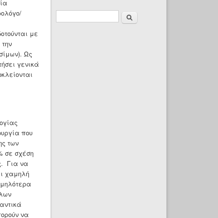
φία
ρολόγο/
Φόρμα
Αναζήτηση
οτούνται με
αναζήτησης
 την
σίμων). Ως
τήσει γενικά
οκλείονται
λογίας
ουργία που
ης των
% σε σχέση
ς. Για να
αι χαμηλή
αμηλότερα
ηλων
μαντικά
πορούν να