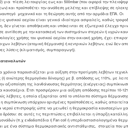
12) για πίεση λειτουργίας εως και 500mbar (που αφορά την πλειοψη
ων) και προϋποθέτει την ανάθεση μελέτης και επίβλεψης σε ηλεκτ
ναυπηγό μηχανικό και τη θεώρηση αυτής από την αρμόδια ΕΠΑ. Οι
ις φυσικού αερίου είναι γενικά ιδιαίτερα ασφαλείς, καθώς τροφοδ
, δεν γίνεται αποθήκευση και υπόκεινται σε εξωτερικό έλεγχο πριν
(σε αντίθεση με την κατασκευή των συστημάτων στερεών ή υγρών καυ
νολογίες χρήσης του φυσικού αερίου στην οικιακή χρήση, έχει επικρα
οιχων λεβήτων (ατομική θέρμανση) ή κεντρικών λεβήτων, ενώ δεν απ
νες λύσεις (κλιματισμός, συμπαραγωγή).
 καταναλωτών
α χρόνια παρουσιάζεται μια αύξηση στην προτίμηση λεβήτων τεχνο
 (ή ανώτερης θερμογόνου δύναμης) με β. απόδοσης ως 110%, με λειτ
την αξιοποίηση της λανθάνουσας θερμότητας (ενέργειας) συμπύκνωσ
α καυσαέρια. Έτσι προσφέρουν μια αύξηση απόδοσης περίπου 10-12
ούς λέβητες, η οποία εξαρτάται από το υπόλοιπο σύστημα θέρμανση
ή η συμπύκνωση υπάρχουν ορισμένες προϋποθέσεις, καθώς απαιτείτ
 νερού επιστροφής ώστε να μειωθεί η θερμοκρασία καυσαερίων χ
ίο δρόσου: σε αυτές τις περιπτώσεις επιβάλλεται η ύπαρξη κατάλλ
μονάδών (π.χ ενδοδαπέδια ή Fan coil ή υπερδιαστασιολογημένα θερ
αι με ένα σύστημα θερμοκρασιακής αντιστάθμισης, στοιχεία που μ