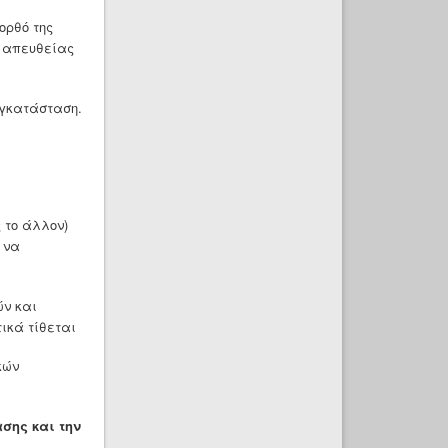
ορθό της
ι απευθείας
εγκατάσταση.
 το άλλον)
 να
ών και
ικά τίθεται
κών
ασης και την