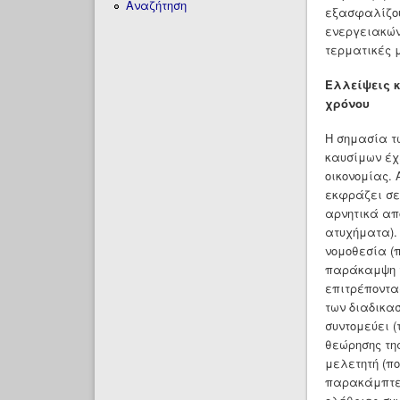
Αναζήτηση
εξασφαλίζου
ενεργειακών
τερματικές 
Ελλείψεις κ
χρόνου
Η σημασία τ
καυσίμων έχ
οικονομίας. 
εκφράζει σε
αρνητικά απ
ατυχήματα).
νομοθεσία (
παράκαμψη τ
επιτρέποντα
των διαδικα
συντομεύει (
θεώρησης της
μελετητή (π
παρακάμπτετ