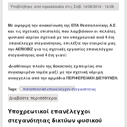
Υποβλήθηκε από
mpoutsioukis
στις Σάβ, 14/06/2014 - 14:28.
Με αφορμή την ανακοίνωση της ΕΠΑ Θεσσαλονίκης Α.Ε
και τις σχετικές επιστολές που λαμβάνουν οι πελάτες
φυσικού αερίου σχετικά με τον υποχρεωτικό ανά 4 έτη
επανέλεγχο στεγανότητας, ε
πιλ
έξτε την εταιρεία μας
την AERIOBIZ για τις σχετικές εργασίες επανελέγχου
στεγανότητας ανά 4 έτη γιατί:
-Διαθέτουμε πλεόν της δεκαετούς εμπειρίας στο
συγκεκριμένο τομέα μαζί με την σχετική νόμιμη
αναγγελία από την αρμόδια ΠΕΡΙΦΕΡΕΙΑΚΗ ΔΙΕΥΘΥΝΣΗ.
Tags:
πιστοποιητικό επανελέγχου στεγανότητας
Διαβάστε περισσότερα
για Έκδοση πιστοποιητικού
επανελέγχου στεγανότητας
Υποχρεωτικοί επανέλεγχοι
δικτύου εσωτερικής
εγκατάστασης... Κάλλιο αργά
στεγανότητας δικτύων φυσικού
παρά ποτέ!!!