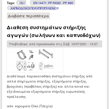
Tags:
OLI
EN 14471. PP RIGID . PP Φ80
ΚΑΠΝΟΔΟΧΟΙ ΠΟΛΥΠΡΟΠΥΛΕΝΙΟΥ
Διαβάστε περισσότερα
για Διαθεση πλαστικών
καπνοδόχων πολυπροπυλενίου PP
Διαθεση συστημάτων στήριξης
(Chimneys PP according to EN 14471)
αγωγών (σωλήνων και καπνοδόχων)
Υποβλήθηκε από
mpoutsioukis
στις Σάβ, 10/07/2021 - 13:57.
Διαθέτουμε παρακαταθήκη συστημάτων στήριξης από
απλά στηρίγματα στήριξης, εξαρτήματα στήριξης,
βραχιόνες (προβόλους στήριξης) και άλλα κοινά και
εξειδικευμένα εξαρτήματα στήριξης ευρωπαϊκής
προέλευσης
απο κορυφαίο Οίκο (Τσεχία)