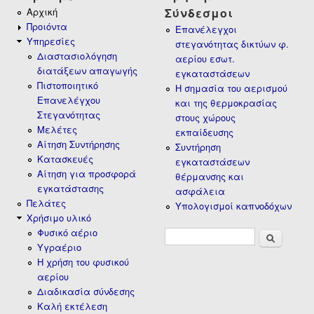
Θεσσαλονίκη!
Αρχική
Σύνδεσμοι
Προιόντα
Επανέλεγχοι
Υπηρεσίες
στεγανότητας δικτύων φ.
Διαστασιολόγηση
αερίου εσωτ.
διατάξεων απαγωγής
εγκαταστάσεων
Πιστοποιητικό
Η σημασία του αερισμού
Επανελέγχου
και της θερμοκρασίας
Στεγανότητας
στους χώρους
Μελέτες
εκπαίδευσης
Αίτηση Συντήρησης
Συντήρηση
Κατασκευές
εγκαταστάσεων
Αίτηση για προσφορά
θέρμανσης και
εγκατάστασης
ασφάλεια
Πελάτες
Υπολογισμοί καπνοδόχων
Χρήσιμο υλικό
Φυσικό αέριο
Φόρμα
Αναζήτηση
Υγραέριο
αναζήτησης
H χρήση του φυσικού
αερίου
Διαδικασία σύνδεσης
Καλή εκτέλεση