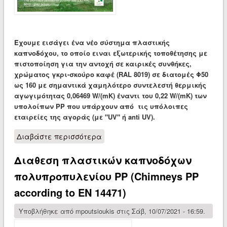
Έχουμε εισάγει ένα νέο σύστημα πλαστικής
καπνοδόχου, το οποίο ειναι εξωτερικής τοποθέτησης με
πιστοποίηση για την αντοχή σε καιρικές συνθήκες,
χρώματος γκρι-σκούρο καφέ (RAL 8019) σε διατομές Φ50
ως 160 με σημαντικά χαμηλότερο συντελεστή θερμικής
αγωγιμότητας 0,06469 W/(mK) έναντι του 0,22 W/(mK) των
υπολοίπων PP που υπάρχουν από τις υπόλοιπες
εταιρείες της αγοράς (με "UV" ή anti UV).
Διαβάστε περισσότερα
για ΠΛΑΣΤΙΚΕΣ ΚΑΠΝΟΔΟΧΟΙ ΜΕ
ΠΙΣΤΟΠΟΙΗΣΗ ΕΞΩΤΕΡΙΚΗΣ
Διαθεση πλαστικών καπνοδόχων
ΤΟΠΟΘΕΤΗΣΗΣ ΧΡΩΜΑΤΟΣ KΑΦΕ-
ΓΚΡΙ
πολυπροπυλενίου PP (Chimneys PP
according to EN 14471)
Υποβλήθηκε από
mpoutsioukis
στις Σάβ, 10/07/2021 - 16:59.