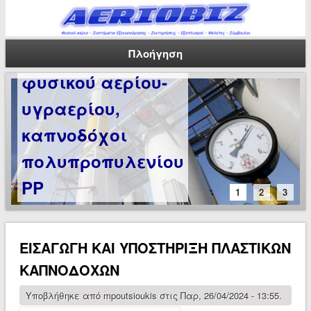
Εξειδικευμένος
εξοπλισμός
Πλοήγηση
φυσικού αερίου-
υγραερίου,
καπνοδόχοι
πολυπροπυλενίου
PP
1
2
3
ΕΙΣΑΓΩΓΗ ΚΑΙ ΥΠΟΣΤΗΡΙΞΗ ΠΛΑΣΤΙΚΩΝ
ΚΑΠΝΟΔΟΧΩΝ
Υποβλήθηκε από
mpoutsioukis
στις Παρ, 26/04/2024 - 13:55.