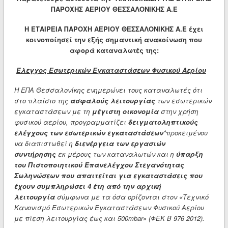
ΠΑΡΟΧΗΣ ΑΕΡΙΟΥ ΘΕΣΣΑΛΟΝΙΚΗΣ Α.Ε
Η
ΕΤΑΙΡΕΙΑ ΠΑΡΟΧΗ ΑΕΡΙΟΥ ΘΕΣΣΑΛΟΝΙΚΗΣ Α.Ε έχει
κοινοποίησεί την εξής σημαντική ανακοίνωση που
αφορά καταναλωτές της:
Έλεγχος Εσωτερικών Εγκαταστάσεων Φυσικού Αερίου
Η ΕΠΑ Θεσσαλονίκης ενημερώνει τους καταναλωτές ότι
στο πλαίσιο της
ασφαλούς λειτουργίας
των εσωτερικών
εγκαταστάσεων με τη
μέγιστη οικονομία
στην χρήση
φυσικού αερίου, προγραμματίζει
δειγματοληπτικούς
ελέγχους των εσωτερικών εγκαταστάσεων*
προκειμένου
να διαπιστωθεί η
διενέργεια των εργασιών
συντήρησης
εκ μέρους των καταναλωτών και η
ύπαρξη
του Πιστοποιητικού Επανελέγχου Στεγανότητας
Σωληνώσεων που απαιτείται για εγκαταστάσεις που
έχουν συμπληρώσει 4 έτη από την αρχική
λειτουργία
σύμφωνα με τα όσα ορίζονται στον «Τεχνικό
Κανονισμό Εσωτερικών Εγκαταστάσεων Φυσικού Αερίου
με πίεση λειτουργίας έως και 500mbar» (ΦΕΚ Β 976 2012).