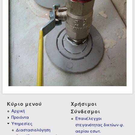
Κύριο μενού
Χρήσιμοι
Αρχική
Σύνδεσμοι
Προιόντα
Επανέλεγχοι
Υπηρεσίες
στεγανότητας δικτύων φ.
Διαστασιολόγηση
αερίου εσωτ.