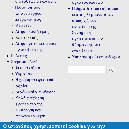
διατάξεων απαγωγής
εγκαταστάσεων
Πιστοποιητικό
Η σημασία του αερισμού
Επανελέγχου
και της θερμοκρασίας
Στεγανότητας
στους χώρους
Μελέτες
εκπαίδευσης
Αίτηση Συντήρησης
Συντήρηση
Κατασκευές
εγκαταστάσεων
Αίτηση για προσφορά
θέρμανσης και
εγκατάστασης
ασφάλεια
Πελάτες
Υπολογισμοί καπνοδόχων
Χρήσιμο υλικό
Φυσικό αέριο
Φόρμα
Αναζήτηση
Υγραέριο
αναζήτησης
H χρήση του φυσικού
αερίου
Διαδικασία σύνδεσης
Καλή εκτέλεση
εγκατάστασης
Συντήρηση και
παρακολούθηση
Η εταιρεία
Ο ιστοτόπος χρησιμοποιεί cookies για την
Πολιτική Cookies