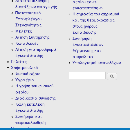
Διαστασιολόγηση
αερίου εσωτ.
διατάξεων απαγωγής
εγκαταστάσεων
Πιστοποιητικό
Η σημασία του αερισμού
Επανελέγχου
και της θερμοκρασίας
Στεγανότητας
στους χώρους
Μελέτες
εκπαίδευσης
Αίτηση Συντήρησης
Συντήρηση
Κατασκευές
εγκαταστάσεων
Αίτηση για προσφορά
θέρμανσης και
εγκατάστασης
ασφάλεια
Πελάτες
Υπολογισμοί καπνοδόχων
Χρήσιμο υλικό
Φυσικό αέριο
Φόρμα
Αναζήτηση
Υγραέριο
αναζήτησης
H χρήση του φυσικού
αερίου
Διαδικασία σύνδεσης
Καλή εκτέλεση
εγκατάστασης
Συντήρηση και
παρακολούθηση
Η εταιρεία