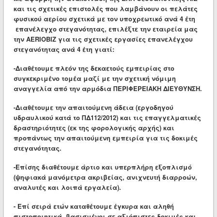
και τις σχετικές επιστολές που λαμβάνουν οι πελάτες
φυσικού αερίου σχετικά με τον υποχρεωτικό ανά 4 έτη
επανέλεγχο στεγανότητας, ε
πιλ
έξτε την εταιρεία μας
την AERIOBIZ για τις σχετικές εργασίες επανελέγχου
στεγανότητας ανά 4 έτη γιατί:
-Διαθέτουμε πλεόν της δεκαετούς εμπειρίας στο
συγκεκριμένο τομέα μαζί με την σχετική νόμιμη
αναγγελία από την αρμόδια ΠΕΡΙΦΕΡΕΙΑΚΗ ΔΙΕΥΘΥΝΣΗ.
-Διαθέτουμε την απαιτούμενη άδεια (εργοδηγού
υδραυλικού κατά το ΠΔ112/2012) και τις επαγγελματικές
δραστηριότητες (εκ της φορολογικής αρχής) και
προπάντως την απαιτούμενη εμπειρία για τις δοκιμές
στεγανότητας.
-Επίσης διαθέτουμε άρτιο και υπερπλήρη εξοπλισμό
(ψηφιακά μανόμετρα ακριβείας, ανιχνευτή διαρροών,
αναλυτές και λοιπά εργαλεία).
- Επί σειρά ετών καταθέτουμε έγκυρα και αληθή
πιστοποιητικά, βασισμένοι σε αξιόπιστες δοκιμές και