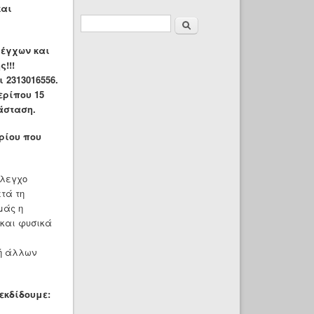
και
Φόρμα
Αναζήτηση
αναζήτησης
λέγχων και
!!!
 2313016556.
ερίπου 15
άσταση.
ρίου που
έλεγχο
τά τη
μάς η
 και φυσικά
ή άλλων
εκδίδουμε: