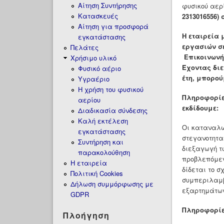
Αίτηση Συντήρησης
φυσικού αερί
Κατασκευές
2313016556)
Αίτηση για προσφορά
Η εταιρεία 
εγκατάστασης
εργασιών σε
Πελάτες
Επικοινωνήσ
Χρήσιμο υλικό
Έχοντας διε
Φυσικό αέριο
έτη, μπορού
Υγραέριο
H χρήση του φυσικού
Πληροφορίε
αερίου
εκδίδουμε:
Διαδικασία σύνδεσης
Καλή εκτέλεση
Οι καταναλω
εγκατάστασης
στεγανοτητα
Συντήρηση και
διεξαγωγή τω
παρακολούθηση
προβλεπόμεν
Η εταιρεία
δίδεται το σ
Πολιτική Cookies
συμπεριλαμβ
Δήλωση συμμόρφωσης με
εξαρτημάτων
GDPR
Πληροφορίε
Πλοήγηση