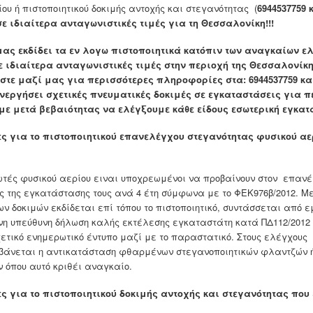
ου ή πιστοποιητικού δοκιμής αντοχής και στεγανότητας (
6944537759 
 σε ιδιαίτερα ανταγωνιστικές τιμές για τη Θεσσαλονίκη!!!
μας εκδίδει τα εν λογω πιστοποιητικά κατόπιν των αναγκαίων ε
 ιδιαίτερα ανταγωνιστικές τιμές στην περιοχή της Θεσσαλονίκης
τε μαζί μας για περισσότερες πληροφορίες στα: 6944537759 και
νεργήσει σχετικές πνευματικές δοκιμές σε εγκαταστάσεις για π
με μετά βεβαιότητας να ελέγξουμε κάθε είδους εσωτερική εγκατ
ς για το
πιστοποιητικού επανελέγχου στεγανότητας φυσικού αε
τές φυσικού αερίου ειναι υποχρεωμένοι να προβαίνουν στον επαν
ς της εγκατάστασης τους ανά 4 έτη σύμφωνα με το ΦΕΚ976β/2012. Με
ν δοκιμών εκδίδεται επί τόπου το πιστοποιητικό, συντάσσεται από ε
η υπεύθυνη δήλωση καλής εκτέλεσης εγκαταστάτη κατά ΠΔ112/2012
χετικό ενημερωτικό έντυπο μαζί με το παραστατικό. Στους ελέγχους
άνεται η αντικατάσταση φθαρμένων στεγανοποιητικών φλαντζών 
 όπου αυτό κριθέι αναγκαίο.
ς για το
πιστοποιητικού δοκιμής αντοχής και στεγανότητας που 