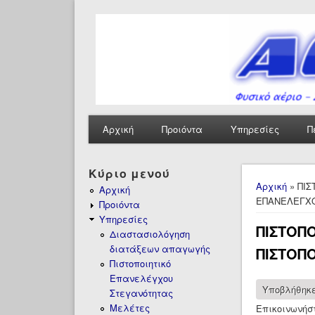
Αρχική
Προιόντα
Υπηρεσίες
Π
Κύριο μενού
Είστε ε
Αρχική
» ΠΙΣ
Αρχική
ΕΠΑΝΕΛΕΓΧ
Προιόντα
Υπηρεσίες
ΠΙΣΤΟΠ
Διαστασιολόγηση
διατάξεων απαγωγής
ΠΙΣΤΟΠ
Πιστοποιητικό
Επανελέγχου
Υποβλήθηκ
Στεγανότητας
Μελέτες
Επικοινωνήσ