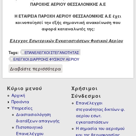
ΠΑΡΟΧΗΣ ΑΕΡΙΟΥ ΘΕΣΣΑΛΟΝΙΚΗΣ Α.Ε
Η
ΕΤΑΙΡΕΙΑ ΠΑΡΟΧΗ ΑΕΡΙΟΥ ΘΕΣΣΑΛΟΝΙΚΗΣ Α.Ε έχει
κοινοποίησεί την εξής σημαντική ανακοίνωση που
αφορά καταναλωτές της:
Έλεγχος Εσωτερικών Εγκαταστάσεων Φυσικού Αερίου
Tags:
ΕΠΑΝΕΛΕΓΧΟΙ ΣΤΕΓΑΝΟΤΗΤΑΣ
ΕΛΕΓΧΟΙ ΔΙΑΡΡΟΗΣ ΦΥΣΙΚΟΥ ΑΕΡΙΟΥ
Διαβάστε περισσότερα
για Υποχρεωτικοί επανέλεγχοι
στεγανότητας δικτύων φυσικού
αερίου εσωτερικων
εγκαταστάσεων στη
Κύριο μενού
Χρήσιμοι
Θεσσαλονίκη!
Αρχική
Σύνδεσμοι
Προιόντα
Επανέλεγχοι
Υπηρεσίες
στεγανότητας δικτύων φ.
Διαστασιολόγηση
αερίου εσωτ.
διατάξεων απαγωγής
εγκαταστάσεων
Πιστοποιητικό
Η σημασία του αερισμού
Επανελέγχου
και της θερμοκρασίας