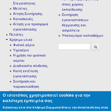
Στεγανότητας
στους χώρους
Μελέτες
εκπαίδευσης
Αίτηση Συντήρησης
Συντήρηση
Κατασκευές
εγκαταστάσεων
Αίτηση για προσφορά
θέρμανσης και
εγκατάστασης
ασφάλεια
Πελάτες
Υπολογισμοί καπνοδόχων
Χρήσιμο υλικό
Φυσικό αέριο
Φόρμα
Αναζήτηση
Υγραέριο
αναζήτησης
H χρήση του φυσικού
αερίου
Διαδικασία σύνδεσης
Καλή εκτέλεση
εγκατάστασης
Συντήρηση και
παρακολούθηση
Η εταιρεία
Ο ιστοτόπος χρησιμοποιεί cookies για την
Πολιτική Cookies
καλύτερη εμπειρία σας
Δήλωση συμμόρφωσης με
GDPR
Κάνοντας κλικ στο πλήκτρο
Συμφωνώ
δίνετε την συναίνεσή σας στην