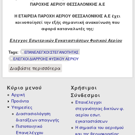
ΠΑΡΟΧΗΣ ΑΕΡΙΟΥ ΘΕΣΣΑΛΟΝΙΚΗΣ Α.Ε
Η
ΕΤΑΙΡΕΙΑ ΠΑΡΟΧΗ ΑΕΡΙΟΥ ΘΕΣΣΑΛΟΝΙΚΗΣ Α.Ε έχει
κοινοποίησεί την εξής σημαντική ανακοίνωση που
αφορά καταναλωτές της:
Έλεγχος Εσωτερικών Εγκαταστάσεων Φυσικού Αερίου
Tags:
ΕΠΑΝΕΛΕΓΧΟΙ ΣΤΕΓΑΝΟΤΗΤΑΣ
ΕΛΕΓΧΟΙ ΔΙΑΡΡΟΗΣ ΦΥΣΙΚΟΥ ΑΕΡΙΟΥ
Διαβάστε περισσότερα
για Υποχρεωτικοί επανέλεγχοι
στεγανότητας δικτύων φυσικού
αερίου εσωτερικων
εγκαταστάσεων στη
Κύριο μενού
Χρήσιμοι
Θεσσαλονίκη!
Αρχική
Σύνδεσμοι
Προιόντα
Επανέλεγχοι
Υπηρεσίες
στεγανότητας δικτύων φ.
Διαστασιολόγηση
αερίου εσωτ.
διατάξεων απαγωγής
εγκαταστάσεων
Πιστοποιητικό
Η σημασία του αερισμού
Επανελέγχου
και της θερμοκρασίας